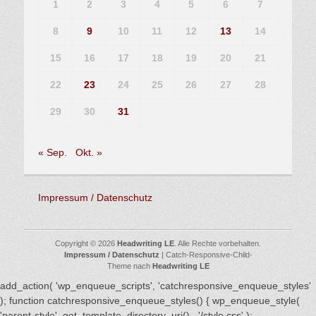
1
2
3
4
5
6
7
8
9
10
11
12
13
14
15
16
17
18
19
20
21
22
23
24
25
26
27
28
29
30
31
« Sep.
Okt. »
Impressum / Datenschutz
Copyright © 2026
Headwriting LE
. Alle Rechte vorbehalten.
Impressum / Datenschutz
| Catch-Responsive-Child-
Theme nach
Headwriting LE
add_action( 'wp_enqueue_scripts', 'catchresponsive_enqueue_styles'
); function catchresponsive_enqueue_styles() { wp_enqueue_style(
'parent-style', get_template_directory_uri() . '/style.css' );