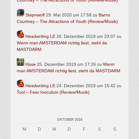
Courtney – The Attractions of Youth (Review/Musik)
Stepnwolf
29. Mai 2020 um 17:58
zu
Barns
Courtney – The Attractions of Youth (Review/Musik)
Headwriting LE
26. Dezember 2019 um 23:07
zu
Wenn man AMSTERDAM richtig liest, steht da
MASTDARM
Hase
25. Dezember 2019 um 17:26
zu
Wenn
man AMSTERDAM richtig liest, steht da MASTDARM
Headwriting LE
24. Dezember 2019 um 15:42
zu
Tool – Fear Inoculum (Review/Musik)
OKTOBER 2018
M
D
M
D
F
S
S