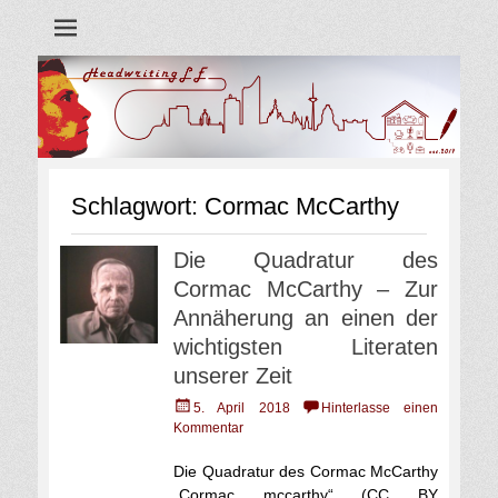
Blog
Headwriting LE
Schlagwort:
Cormac McCarthy
Die Quadratur des
Cormac McCarthy – Zur
Annäherung an einen der
wichtigsten Literaten
unserer Zeit
Veröffentlicht
5. April 2018
Hinterlasse einen
am
Kommentar
Die Quadratur des Cormac McCarthy
„Cormac mccarthy“ (CC BY