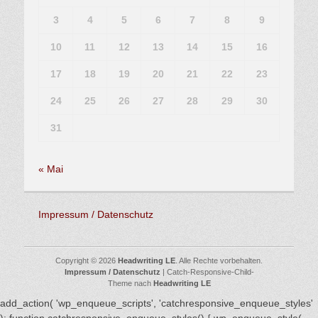
3
4
5
6
7
8
9
10
11
12
13
14
15
16
17
18
19
20
21
22
23
24
25
26
27
28
29
30
31
« Mai
Impressum / Datenschutz
Copyright © 2026
Headwriting LE
. Alle Rechte vorbehalten.
Impressum / Datenschutz
| Catch-Responsive-Child-
Theme nach
Headwriting LE
add_action( 'wp_enqueue_scripts', 'catchresponsive_enqueue_styles'