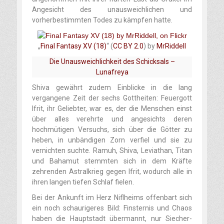
Angesicht des unausweichlichen und
vorherbestimmten Todes zu kämpfen hatte.
„
Final Fantasy XV (18)
“ (
CC BY 2.0
) by
MrRiddell
Die Unausweichlichkeit des Schicksals –
Lunafreya
Shiva gewährt zudem Einblicke in die lang
vergangene Zeit der sechs Gottheiten: Feuergott
Ifrit, ihr Geliebter, war es, der die Menschen einst
über alles verehrte und angesichts deren
hochmütigen Versuchs, sich über die Götter zu
heben, in unbändigen Zorn verfiel und sie zu
vernichten suchte. Ramuh, Shiva, Leviathan, Titan
und Bahamut stemmten sich in dem Kräfte
zehrenden Astralkrieg gegen Ifrit, wodurch alle in
ihren langen tiefen Schlaf fielen.
Bei der Ankunft im Herz Niflheims offenbart sich
ein noch schaurigeres Bild: Finsternis und Chaos
haben die Hauptstadt übermannt, nur Siecher-