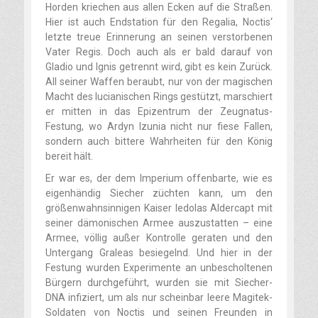
Horden kriechen aus allen Ecken auf die Straßen.
Hier ist auch Endstation für den Regalia, Noctis‘
letzte treue Erinnerung an seinen verstorbenen
Vater Regis. Doch auch als er bald darauf von
Gladio und Ignis getrennt wird, gibt es kein Zurück.
All seiner Waffen beraubt, nur von der magischen
Macht des lucianischen Rings gestützt, marschiert
er mitten in das Epizentrum der Zeugnatus-
Festung, wo Ardyn Izunia nicht nur fiese Fallen,
sondern auch bittere Wahrheiten für den König
bereit hält.
Er war es, der dem Imperium offenbarte, wie es
eigenhändig Siecher züchten kann, um den
größenwahnsinnigen Kaiser Iedolas Aldercapt mit
seiner dämonischen Armee auszustatten – eine
Armee, völlig außer Kontrolle geraten und den
Untergang Graleas besiegelnd. Und hier in der
Festung wurden Experimente an unbescholtenen
Bürgern durchgeführt, wurden sie mit Siecher-
DNA infiziert, um als nur scheinbar leere Magitek-
Soldaten von Noctis und seinen Freunden in