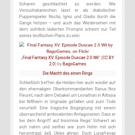
Scharen geschlachtet zu werden. Wie
Versuchskaninchen lässt er als diabolischer
Puppenspieler Noctis, Ignis und Gladio durch die
Gänge hetzen – und auch das Wiedersehen mit
dem sichtlich lädierten Prompto scheint nur Teil
seines teuflischen Plans zu sein.
„
Final Fantasy XV: Episode Duscae 2.0 Wil
“ (
CC BY
2.0
) by
BagoGames
Die Macht des einen Rings
Schließlich treffen die Helden hier auch wieder auf
den ehemaligen Oberkommandanten Ravus Nox
Fleuret, nach dem Debakel um Leviathan in Altissia
bei Niflheim in Ungnade gefallen und zum Tode
verurteilt. Eine tragische Begegnung mit einem
überraschend ambivalenten Antagonisten: Dass er
bei dem Angriff auf Insomnia Regis‘ Schwert an
sich nahm und seither wie zum Hohn mit sich
herumträgt, ließ Übles ahnen. Doch Lunafreyas