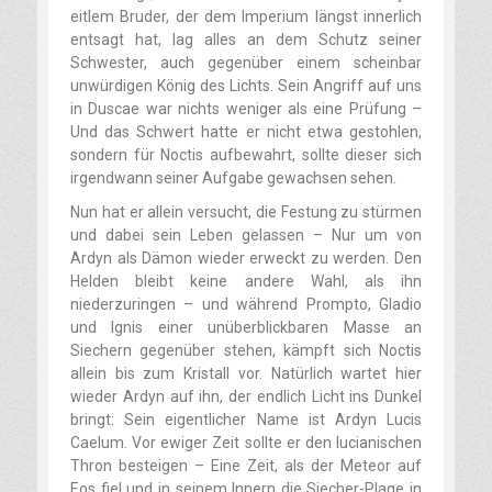
eitlem Bruder, der dem Imperium längst innerlich
entsagt hat, lag alles an dem Schutz seiner
Schwester, auch gegenüber einem scheinbar
unwürdigen König des Lichts. Sein Angriff auf uns
in Duscae war nichts weniger als eine Prüfung –
Und das Schwert hatte er nicht etwa gestohlen,
sondern für Noctis aufbewahrt, sollte dieser sich
irgendwann seiner Aufgabe gewachsen sehen.
Nun hat er allein versucht, die Festung zu stürmen
und dabei sein Leben gelassen – Nur um von
Ardyn als Dämon wieder erweckt zu werden. Den
Helden bleibt keine andere Wahl, als ihn
niederzuringen – und während Prompto, Gladio
und Ignis einer unüberblickbaren Masse an
Siechern gegenüber stehen, kämpft sich Noctis
allein bis zum Kristall vor. Natürlich wartet hier
wieder Ardyn auf ihn, der endlich Licht ins Dunkel
bringt: Sein eigentlicher Name ist Ardyn Lucis
Caelum. Vor ewiger Zeit sollte er den lucianischen
Thron besteigen – Eine Zeit, als der Meteor auf
Eos fiel und in seinem Innern die Siecher-Plage in