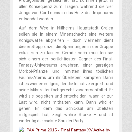
Protagonisten gezeichnet hat, kommen jetzt in
aller Konsequenz zum Tragen, während die vier
Jungs von Cor Leonis in das Herz des Imperiums
entsendet werden.
Auf dem Weg in Niflheims Hauptstadt Gralea
sollen sie in einem Minenschacht eine weitere
Königswaffe abgreifen – doch vielmehr dient
dieser Stopp dazu, die Spannungen in der Gruppe
eskalieren zu lassen. Gerade noch mussten sie
sich einem der berüchtigsten Gegner des Final-
Fantasy-Universums erwehren, einer garstigen
Morbol-Pflanze, und inmitten ihres tödlichen
Fäulnis-Atems um ihr Überleben kämpfen. Dann
ist es wiederum Ignis, der die Initiative ergreift und
seine Mitstreiter fachgerecht zusammenfaltet. Er
wird sie begleiten und entscheiden, wann er zur
Last wird, nicht mithalten kann. Dann wird er
gehen. Er, dem das Schicksal am Übelsten
mitgespielt hat, zeigt wahre Stärke – und ist
eindeutig die coolste Sau der Party.