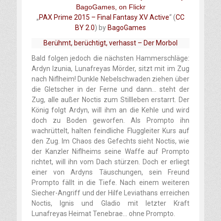
„
PAX Prime 2015 – Final Fantasy XV Active
“ (
CC
BY 2.0
) by
BagoGames
Berühmt, berüchtigt, verhasst – Der Morbol
Bald folgen jedoch die nächsten Hammerschläge:
Ardyn Izunia, Lunafreyas Mörder, sitzt mit im Zug
nach Niflheim! Dunkle Nebelschwaden ziehen über
die Gletscher in der Ferne und dann… steht der
Zug, alle außer Noctis zum Stillleben erstarrt. Der
König folgt Ardyn, will ihm an die Kehle und wird
doch zu Boden geworfen. Als Prompto ihn
wachrüttelt, halten feindliche Fluggleiter Kurs auf
den Zug. Im Chaos des Gefechts sieht Noctis, wie
der Kanzler Niflheims seine Waffe auf Prompto
richtet, will ihn vom Dach stürzen. Doch er erliegt
einer von Ardyns Täuschungen, sein Freund
Prompto fällt in die Tiefe. Nach einem weiteren
Siecher-Angriff und der Hilfe Leviathans erreichen
Noctis, Ignis und Gladio mit letzter Kraft
Lunafreyas Heimat Tenebrae… ohne Prompto.