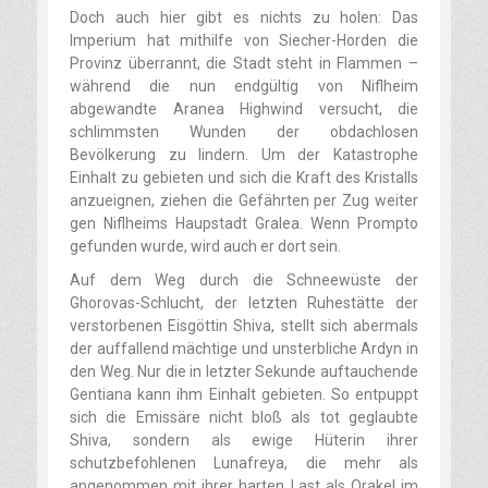
Doch auch hier gibt es nichts zu holen: Das
Imperium hat mithilfe von Siecher-Horden die
Provinz überrannt, die Stadt steht in Flammen –
während die nun endgültig von Niflheim
abgewandte Aranea Highwind versucht, die
schlimmsten Wunden der obdachlosen
Bevölkerung zu lindern. Um der Katastrophe
Einhalt zu gebieten und sich die Kraft des Kristalls
anzueignen, ziehen die Gefährten per Zug weiter
gen Niflheims Haupstadt Gralea. Wenn Prompto
gefunden wurde, wird auch er dort sein.
Auf dem Weg durch die Schneewüste der
Ghorovas-Schlucht, der letzten Ruhestätte der
verstorbenen Eisgöttin Shiva, stellt sich abermals
der auffallend mächtige und unsterbliche Ardyn in
den Weg. Nur die in letzter Sekunde auftauchende
Gentiana kann ihm Einhalt gebieten. So entpuppt
sich die Emissäre nicht bloß als tot geglaubte
Shiva, sondern als ewige Hüterin ihrer
schutzbefohlenen Lunafreya, die mehr als
angenommen mit ihrer harten Last als Orakel im